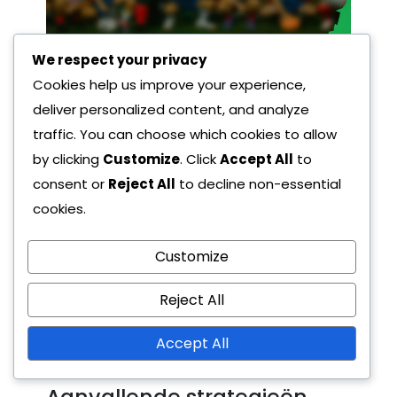
We respect your privacy
Welke tactische inzichten
Cookies help us improve your experience,
kunnen de effectiviteit van
deliver personalized content, and analyze
de 6-3-1 formatie
traffic. You can choose which cookies to allow
verbeteren?
by clicking
Customize
. Click
Accept All
to
consent or
Reject All
to decline non-essential
De 6-3-1 formatie legt de nadruk op sterke
cookies.
defensieve organisatie terwijl het snelle
overgangen naar de aanval mogelijk maakt.
Customize
Het begrijpen van ruimtelijk bewustzijn,
Reject All
bewegingspatronen en spelersrollen is
cruciaal om het potentieel van deze formatie
Accept All
op het veld te maximaliseren.
Aanvallende strategieën