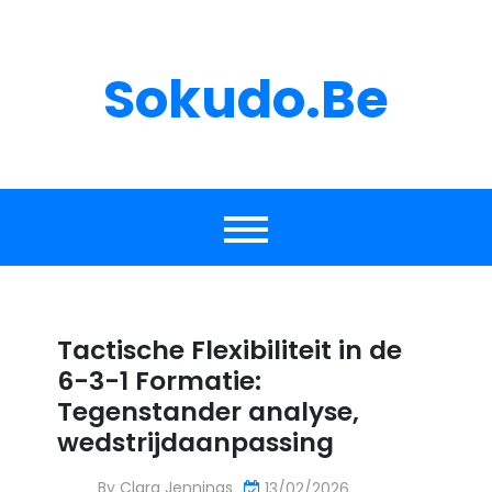
Skip
to
content
Sokudo.be
Tactische Flexibiliteit in de
6-3-1 Formatie:
Tegenstander analyse,
wedstrijdaanpassing
By
Clara Jennings
13/02/2026