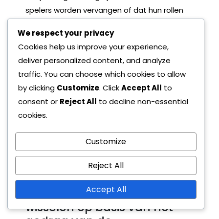
spelers worden vervangen of dat hun rollen
worden aangepast om beter in te spelen op
We respect your privacy
zwaktes in de opstelling van de
Cookies help us improve your experience,
tegenstander.
deliver personalized content, and analyze
Coaches moeten ook aandacht besteden
traffic. You can choose which cookies to allow
aan de beslissingen van de scheidsrechter en
by clicking
Customize
. Click
Accept All
to
de flow van het spel. Een reeks overtredingen
consent or
Reject All
to decline non-essential
of blessures kan de ritme verstoren, wat een
cookies.
kans biedt om tactieken te heroverwegen en
noodzakelijke veranderingen aan te brengen
Customize
om de controle over de wedstrijd terug te
Reject All
krijgen.
Accept All
Wanneer formaties te
wisselen op basis van het