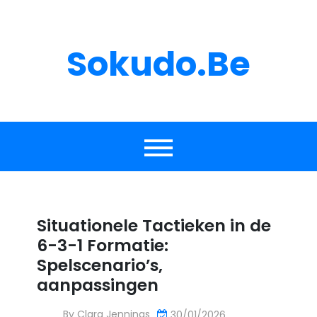
Skip
to
content
Sokudo.be
Situationele Tactieken in de
6-3-1 Formatie:
Spelscenario’s,
aanpassingen
By
Clara Jennings
30/01/2026