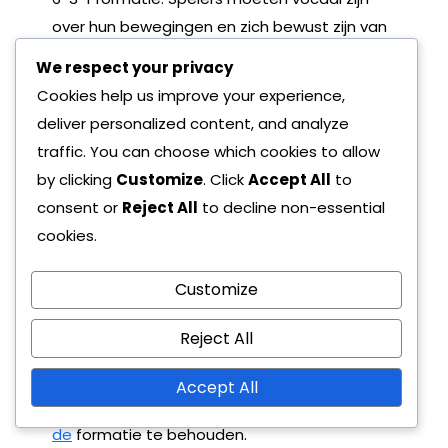
over hun bewegingen en zich bewust zijn van
de posities van hun teamgenoten om een
We respect your privacy
samenhangend spel te waarborgen.
Cookies help us improve your experience,
Regelmatige check-ins tijdens de wedstrijd
deliver personalized content, and analyze
kunnen helpen om de afstemming op
traffic. You can choose which cookies to allow
tactische verschuivingen te behouden.
by clicking
Customize
. Click
Accept All
to
consent or
Reject All
to decline non-essential
Besluitvormingsprocessen moeten worden
cookies.
gestroomlijnd, zodat spelers zich snel kunnen
aanpassen aan veranderende spelscenario’s.
Customize
Als een middenvelder bijvoorbeeld een
overbelasting aan één kant van het veld
Reject All
opmerkt, moet hij dit onmiddellijk
communiceren aan zijn teamgenoten om de
Accept All
positionering aan te passen en de balans
in
de
formatie te behouden.