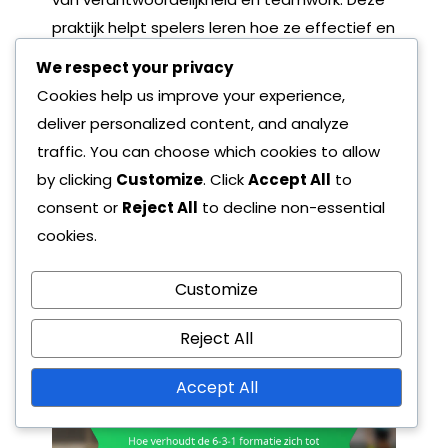
praktijk helpt spelers leren hoe ze effectief en
assertief kunnen communiceren, essentiële
We respect your privacy
eigenschappen voor leiders op het veld.
Cookies help us improve your experience,
deliver personalized content, and analyze
Bovendien kan het houden van regelmatige
traffic. You can choose which cookies to allow
teamvergaderingen de ontwikkeling van
by clicking
Customize
. Click
Accept All
to
leiderschap verbeteren. Het bespreken van
consent or
Reject All
to decline non-essential
spelsituaties, het evalueren van prestaties en
cookies.
het stellen van gezamenlijke doelen kan
spelers in staat stellen om
Customize
verantwoordelijkheid te nemen voor hun rollen
en verantwoordelijkheden.
Reject All
Accept All