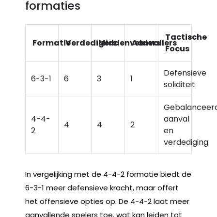
formaties
Tactische
Formatie
Verdedigers
Middenvelders
Aanvallers
Focus
Defensieve
6-3-1
6
3
1
soliditeit
Gebalanceer
4-4-
aanval
4
4
2
2
en
verdediging
In vergelijking met de 4-4-2 formatie biedt de
6-3-1 meer defensieve kracht, maar offert
het offensieve opties op. De 4-4-2 laat meer
aanvallende spelers toe, wat kan leiden tot